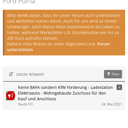
Ford Puma
Bitte denkt daran, dass ihr unser Forum auch unterstützen
und werbefrei nutzen könnt. Auch für uns wird es immer
schwieriger, solch kleine Foren kostenneutral am Leben zu
halten, während Werkstätten z.B. Stundensätze von bis zu
200 Euro aufrufen können.
Nähere Infos findest du unter folgendem Link:
Forum
unterstützen
Letzte Antwort
Filter
Keine BAFA sondern KfW Förderung - Ladestation
4
Elektroauto - Wohngebäude Zuschuss für den
Kauf und Anschluss
Skullz101
24. Mai 2021