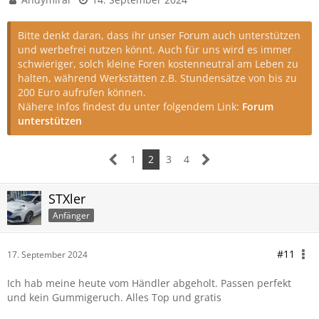
Bitte denkt daran, dass ihr unser Forum auch unterstützen
und werbefrei nutzen könnt. Auch für uns wird es immer
schwieriger, solch kleine Foren kostenneutral am Leben zu
halten, während Werkstätten z.B. Stundensätze von bis zu
200 Euro aufrufen können.
Nähere Infos findest du unter folgendem Link:
Forum
unterstützen
1
2
3
4
STXler
Anfänger
#11
17. September 2024
Ich hab meine heute vom Händler abgeholt. Passen perfekt
und kein Gummigeruch. Alles Top und gratis