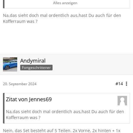
sich dünn und leicht an (maximal vielleicht 2-3mm), aber
Alles anzeigen
erfüllen ihren zweck einwandfrei. Bin zufrieden!
Na,das sieht doch mal ordentlich aus,hast Du auch für den
20240920_121223.jpg
Kofferraum was ?
20240920_121354.jpg
20240920_121253.jpg
Andymiral
Fortgeschrittener
#14
20. September 2024
Zitat von Jennes69
Na,das sieht doch mal ordentlich aus,hast Du auch für den
Kofferraum was ?
Nein, das Set besteht auf 5 Teilen. 2x Vorne, 2x hinten + 1x