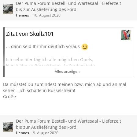
Der Puma Forum Bestell- und Wartesaal - Lieferzeit
bis zur Auslieferung des Ford
Hennes
10. August 2020
Zitat von Skullz101
... dann seid Ihr mir deutlich voraus
Ich sehe hier täglich alle möglichen Opels,
klar, Nähe zu Rüsselsheim. Außerdem jede
Menge T-Roc und T-Cross...
Alles anzeigen
Aber Puma? Fehlanzeige, leider.
Da müsstet Du zumindest meinen bzw. mich ab und an mal
Selbst mit Firmenaufschrift sieht man
sehen - ich schaffe in Rüsselsheim!
praktisch nur Fiestas, Focus und Co.
Grüße
Hennes
Bitte halte uns auf dem Laufenden, Exot
Der Puma Forum Bestell- und Wartesaal - Lieferzeit
bis zur Auslieferung des Ford
Hennes
9. August 2020