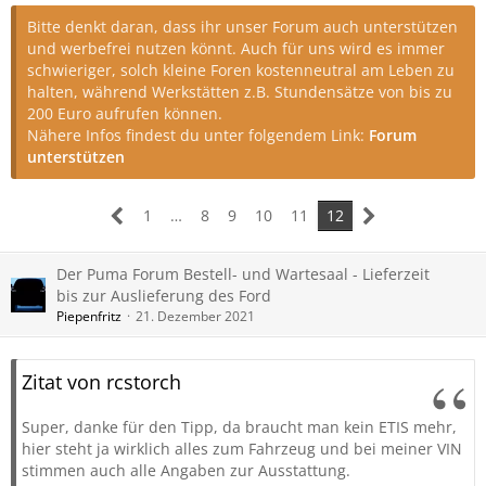
Bitte denkt daran, dass ihr unser Forum auch unterstützen
und werbefrei nutzen könnt. Auch für uns wird es immer
schwieriger, solch kleine Foren kostenneutral am Leben zu
halten, während Werkstätten z.B. Stundensätze von bis zu
200 Euro aufrufen können.
Nähere Infos findest du unter folgendem Link:
Forum
unterstützen
1
…
8
9
10
11
12
Der Puma Forum Bestell- und Wartesaal - Lieferzeit
bis zur Auslieferung des Ford
Piepenfritz
21. Dezember 2021
Zitat von rcstorch
Super, danke für den Tipp, da braucht man kein ETIS mehr,
hier steht ja wirklich alles zum Fahrzeug und bei meiner VIN
stimmen auch alle Angaben zur Ausstattung.