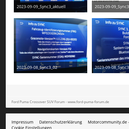
2023-09-09_Sync3_aktuell
2023-09-09_Sync3
9. September 2023
9. Septe
2023-09-08_Sync3_02
2023-09-08_Sync3
8. September 2023
8. Septe
Ford Puma Crossover SUV Forum - www.ford-puma-forum.de
Impressum
Datenschutzerklärung
Motorcommunity.de 
Cookie Einstellungen