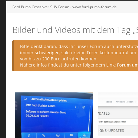
Ford Puma Crossover SUV Forum - www.ford-puma-forum.de
Bilder und Videos mit dem Tag „
Bitte denkt daran, dass ihr unser Forum auch unterstütz
immer schwieriger, solch kleine Foren kostenneutral am
von bis zu 200 Euro aufrufen können.
Nähere Infos findest du unter folgendem Link:
Forum un