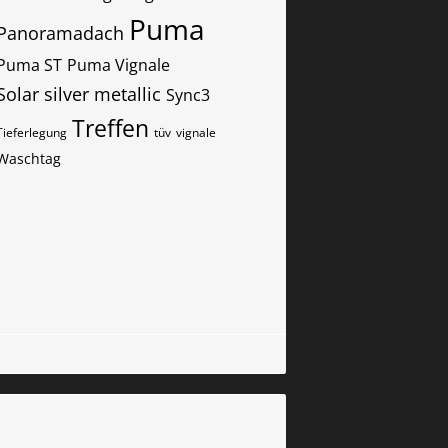
Puma
Panoramadach
Puma ST
Puma Vignale
Solar silver metallic
Sync3
Treffen
Tieferlegung
tüv
vignale
Waschtag