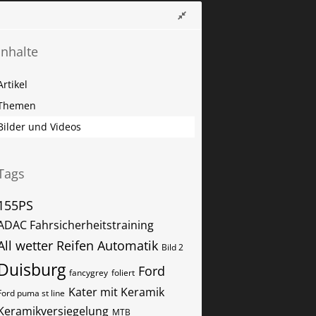
Inhalte
Artikel
Themen
Bilder und Videos
Tags
155PS
ADAC Fahrsicherheitstraining
All wetter Reifen
Automatik
Bild 2
Duisburg
Ford
fancygrey
foliert
Kater mit Keramik
Ford puma st line
Keramikversiegelung
MTB