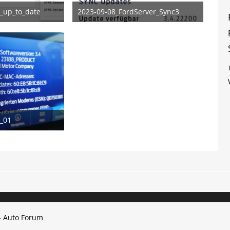
_up_to_date
2023-09-08_FordServer_Sync3
mber 2023
8. September 2023
_01
mber 2023
- Auto Forum