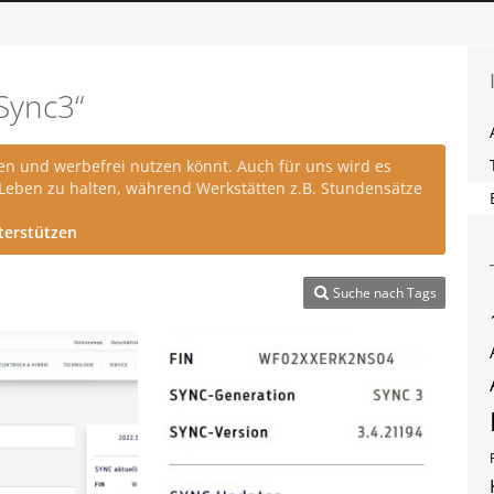
Sync3“
en und werbefrei nutzen könnt. Auch für uns wird es
 Leben zu halten, während Werkstätten z.B. Stundensätze
terstützen
Suche nach Tags