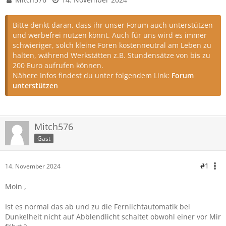
Bitte denkt daran, dass ihr unser Forum auch unterstützen
und werbefrei nutzen könnt. Auch für uns wird es immer
schwieriger, solch kleine Foren kostenneutral am Leben zu
halten, während Werkstätten z.B. Stundensätze von bis zu
200 Euro aufrufen können.
Nähere Infos findest du unter folgendem Link:
Forum
unterstützen
Mitch576
Gast
#1
14. November 2024
Moin ,
Ist es normal das ab und zu die Fernlichtautomatik bei
Dunkelheit nicht auf Abblendlicht schaltet obwohl einer vor Mir