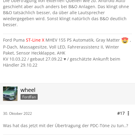
Die Übertragung von externen Quellen wie zb. Android Auto
geschieht aber auch anders bei B&O Anlagen. Das klingt ohne
B&O tatsächlich besser, da über alle Lautsprecher
wiedergegeben wird. Sonst klingt natürlich das B&O deutlich
besser.
Ford Puma
ST-Line
X
MHEV 155 PS Automatik, Gray Matter
,
P-Dach, Massagesitze, Voll LED, Fahrerassistenz II, Winter
Paket, Sensor Heckklappe, AHK
KV 10.03.22 / gebaut 27.09.22 ♥️ / geschätzte Ankunft beim
Händler 29.10.22
wheel
FordFan
#17
30. Oktober 2022
Was hat das jetzt mit der Übertragung der PDC-Töne zu tun..?