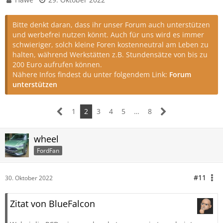
Bitte denkt daran, dass ihr unser Forum auch unterstützen
und werbefrei nutzen könnt. Auch für uns wird es immer
schwieriger, solch kleine Foren kostenneutral am Leben zu
halten, während Werkstätten z.B. Stundensätze von bis zu
200 Euro aufrufen können.
Nähere Infos findest du unter folgendem Link:
Forum
unterstützen
1
2
3
4
5
…
8
wheel
FordFan
#11
30. Oktober 2022
Zitat von BlueFalcon