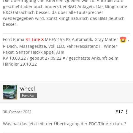
Die Übertragung von externen Quellen wie zb. Android Auto
geschieht aber auch anders bei B&O Anlagen. Das klingt ohne
B&O tatsächlich besser, da über alle Lautsprecher
wiedergegeben wird. Sonst klingt natürlich das B&O deutlich
besser.
Ford Puma
ST-Line
X
MHEV 155 PS Automatik, Gray Matter
,
P-Dach, Massagesitze, Voll LED, Fahrerassistenz II, Winter
Paket, Sensor Heckklappe, AHK
KV 10.03.22 / gebaut 27.09.22 ♥️ / geschätzte Ankunft beim
Händler 29.10.22
wheel
FordFan
#17
30. Oktober 2022
Was hat das jetzt mit der Übertragung der PDC-Töne zu tun..?