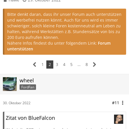
Bitte denkt daran, dass ihr unser Forum auch unterstützen
und werbefrei nutzen könnt. Auch für uns wird es immer
schwieriger, solch kleine Foren kostenneutral am Leben zu
halten, während Werkstätten z.B. Stundensätze von bis zu
200 Euro aufrufen können.
Nähere Infos findest du unter folgendem Link:
Forum
unterstützen
1
2
3
4
5
…
8
wheel
FordFan
#11
30. Oktober 2022
Zitat von BlueFalcon