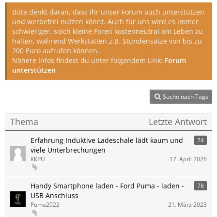
Bitte denkt daran, dass ihr unser Forum auch unterstützen
und werbefrei nutzen könnt. Auch für uns wird es immer
schwieriger, solch kleine Foren kostenneutral am Leben zu
halten, während Werkstätten z.B. Stundensätze von bis zu
200 Euro aufrufen können.
Nähere Infos findest du unter folgendem Link:
Forum
unterstützen
Suche nach Tags
Thema
Letzte Antwort
Erfahrung Induktive Ladeschale lädt kaum und
74
viele Unterbrechungen
KKPU
17. April 2026
Handy Smartphone laden - Ford Puma - laden -
78
USB Anschluss
Puma2022
21. März 2023