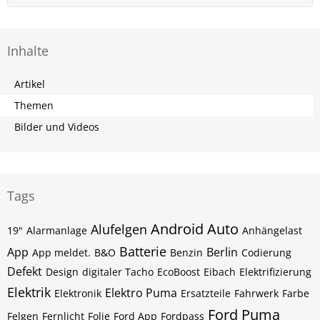
Inhalte
Artikel
Themen
Bilder und Videos
Tags
Android Auto
Alufelgen
19"
Alarmanlage
Anhängelast
Batterie
App
Berlin
App meldet.
B&O
Benzin
Codierung
Defekt
Design
digitaler Tacho
EcoBoost
Eibach
Elektrifizierung
Elektrik
Elektro Puma
Elektronik
Ersatzteile
Fahrwerk
Farbe
Ford Puma
Felgen
Fernlicht
Folie
Ford App
Fordpass