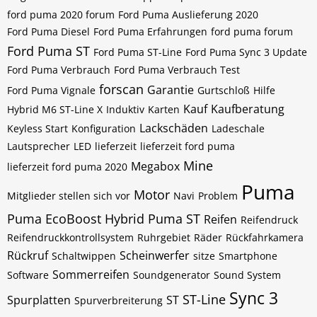
ford puma 2020 forum
Ford Puma Auslieferung 2020
Ford Puma Diesel
Ford Puma Erfahrungen
ford puma forum
Ford Puma ST
Ford Puma ST-Line
Ford Puma Sync 3 Update
Ford Puma Verbrauch
Ford Puma Verbrauch Test
forscan
Garantie
Ford Puma Vignale
Gurtschloß
Hilfe
Kauf
Kaufberatung
Hybrid M6 ST-Line X
Induktiv
Karten
Lackschäden
Keyless Start
Konfiguration
Ladeschale
Lautsprecher
LED
lieferzeit
lieferzeit ford puma
Mine
Megabox
lieferzeit ford puma 2020
Puma
Motor
Mitglieder stellen sich vor
Navi
Problem
Puma EcoBoost Hybrid
Puma ST
Reifen
Reifendruck
Reifendruckkontrollsystem
Ruhrgebiet
Räder
Rückfahrkamera
Rückruf
Scheinwerfer
Schaltwippen
sitze
Smartphone
Sommerreifen
Software
Soundgenerator
Sound System
Sync 3
ST-Line
Spurplatten
ST
Spurverbreiterung