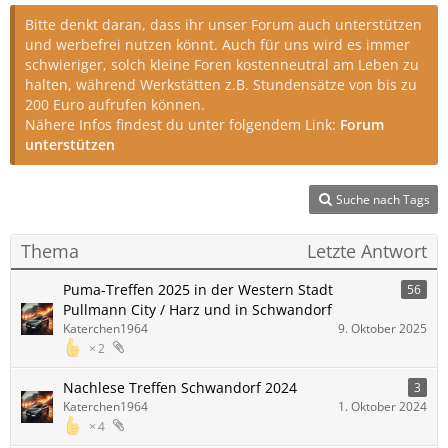
Bitte denkt daran, dass ihr unser Forum auch unterstützen
und werbefrei nutzen könnt. Auch für uns wird es immer
schwieriger, solch kleine Foren kostenneutral am Leben zu
halten, während Werkstätten z.B. Stundensätze von bis zu
200 Euro aufrufen können.
Nähere Infos findest du unter folgendem Link:
Forum
unterstützen
Suche nach Tags
Thema
Letzte Antwort
Puma-Treffen 2025 in der Western Stadt
56
Pullmann City / Harz und in Schwandorf
Katerchen1964
9. Oktober 2025
2
Nachlese Treffen Schwandorf 2024
3
Katerchen1964
1. Oktober 2024
4