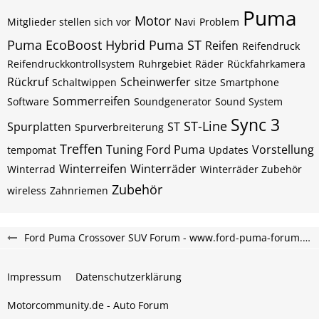
Puma
Motor
Mitglieder stellen sich vor
Navi
Problem
Puma EcoBoost Hybrid
Puma ST
Reifen
Reifendruck
Reifendruckkontrollsystem
Ruhrgebiet
Räder
Rückfahrkamera
Rückruf
Scheinwerfer
Schaltwippen
sitze
Smartphone
Sommerreifen
Software
Soundgenerator
Sound System
Sync 3
ST-Line
Spurplatten
ST
Spurverbreiterung
Treffen
Tuning Ford Puma
Vorstellung
tempomat
Updates
Winterreifen
Winterräder
Winterrad
Winterräder Zubehör
Zubehör
wireless
Zahnriemen
Ford Puma Crossover SUV Forum - www.ford-puma-forum.de
Impressum
Datenschutzerklärung
Motorcommunity.de - Auto Forum