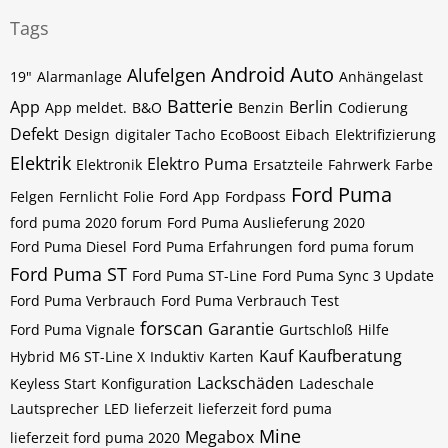
Tags
Android Auto
Alufelgen
19"
Alarmanlage
Anhängelast
Batterie
App
Berlin
App meldet.
B&O
Benzin
Codierung
Defekt
Design
digitaler Tacho
EcoBoost
Eibach
Elektrifizierung
Elektrik
Elektro Puma
Elektronik
Ersatzteile
Fahrwerk
Farbe
Ford Puma
Felgen
Fernlicht
Folie
Ford App
Fordpass
ford puma 2020 forum
Ford Puma Auslieferung 2020
Ford Puma Diesel
Ford Puma Erfahrungen
ford puma forum
Ford Puma ST
Ford Puma ST-Line
Ford Puma Sync 3 Update
Ford Puma Verbrauch
Ford Puma Verbrauch Test
forscan
Garantie
Ford Puma Vignale
Gurtschloß
Hilfe
Kauf
Kaufberatung
Hybrid M6 ST-Line X
Induktiv
Karten
Lackschäden
Keyless Start
Konfiguration
Ladeschale
Lautsprecher
LED
lieferzeit
lieferzeit ford puma
Mine
Megabox
lieferzeit ford puma 2020