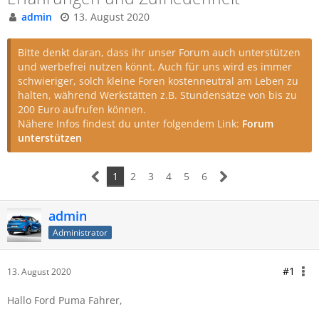
admin
13. August 2020
Bitte denkt daran, dass ihr unser Forum auch unterstützen
und werbefrei nutzen könnt. Auch für uns wird es immer
schwieriger, solch kleine Foren kostenneutral am Leben zu
halten, während Werkstätten z.B. Stundensätze von bis zu
200 Euro aufrufen können.
Nähere Infos findest du unter folgendem Link:
Forum
unterstützen
1
2
3
4
5
6
admin
Administrator
#1
13. August 2020
Hallo Ford Puma Fahrer,