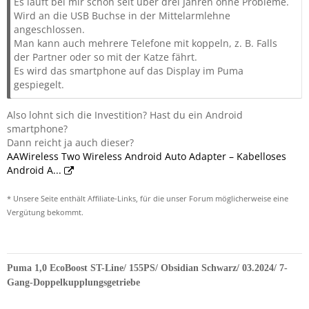
Es läuft bei mir schon seit über drei Jahren ohne Probleme.
Wird an die USB Buchse in der Mittelarmlehne
angeschlossen.
Man kann auch mehrere Telefone mit koppeln, z. B. Falls
der Partner oder so mit der Katze fährt.
Es wird das smartphone auf das Display im Puma
gespiegelt.
Also lohnt sich die Investition? Hast du ein Android
smartphone?
Dann reicht ja auch dieser?
AAWireless Two Wireless Android Auto Adapter – Kabelloses
Android A...
* Unsere Seite enthält Affiliate-Links, für die unser Forum möglicherweise eine
Vergütung bekommt.
Puma 1,0 EcoBoost ST-Line/ 155PS/ Obsidian Schwarz/ 03.2024/ 7-
Gang-Doppelkupplungsgetriebe