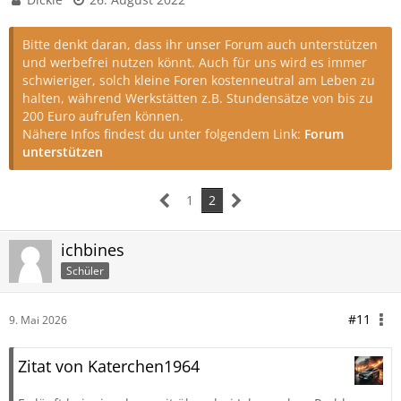
Bitte denkt daran, dass ihr unser Forum auch unterstützen
und werbefrei nutzen könnt. Auch für uns wird es immer
schwieriger, solch kleine Foren kostenneutral am Leben zu
halten, während Werkstätten z.B. Stundensätze von bis zu
200 Euro aufrufen können.
Nähere Infos findest du unter folgendem Link:
Forum
unterstützen
1
2
ichbines
Schüler
#11
9. Mai 2026
Zitat von Katerchen1964