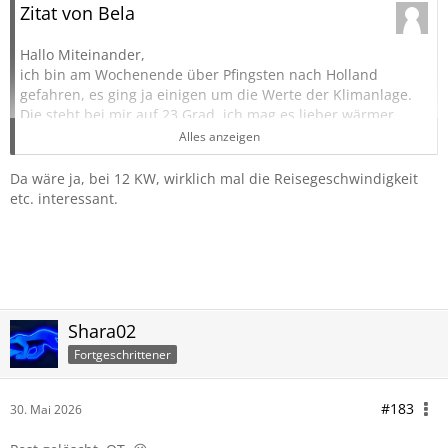
Zitat von Bela
Hallo Miteinander,
ich bin am Wochenende über Pfingsten nach Holland
gefahren, es ging ja einigen um die Werte der Klimanlage.
Die steht bei mir auf 23 Grad, ich mag es lieber wärmer.
Temperatur draussen zwischen 28 und 30 Grad.
Alles anzeigen
Verbrauch fast nur Autobahn 12 KW und laut Ford hat die
Klimaanlage nur 5% verbraucht. Also das finde ich
Da wäre ja, bei 12 KW, wirklich mal die Reisegeschwindigkeit
einen anständigen Wert.
etc. interessant.
Mfg
Bela
Shara02
Fortgeschrittener
#183
30. Mai 2026