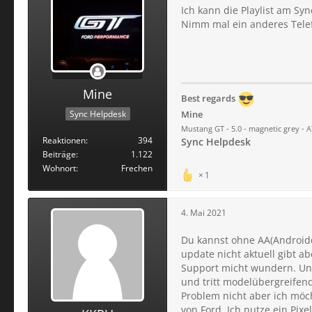
Ich kann die Playlist am Sy
Nimm mal ein anderes Tele
Mine
Best regards
Sync Helpdesk
Mine
Mustang GT - 5.0 - magnetic grey - AT
Reaktionen
394
Sync Helpdesk
Beiträge
1.122
Wohnort
Frechen
1
4. Mai 2021
Du kannst ohne AA(Androiden
update nicht aktuell gibt a
Support micht wundern. Und
und tritt modelübergreifend
Problem nicht aber ich möc
von Ford. Ich nutze ein Pixe