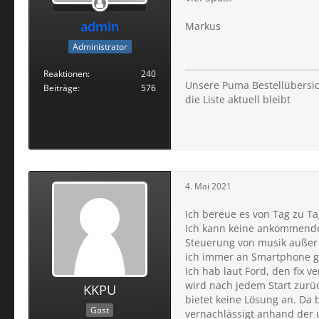
admin
Markus
Administrator
Reaktionen
240
Unsere Puma Bestellübersich
Beiträge
576
die Liste aktuell bleibt
4. Mai 2021
Ich bereue es von Tag zu Ta
Ich kann keine ankommende A
Steuerung von musik außer r
ich immer an Smartphone gr
Ich hab laut Ford, den fix v
wird nach jedem Start zurüc
KKPU
bietet keine Lösung an. Da 
Gast
vernachlässigt anhand der 