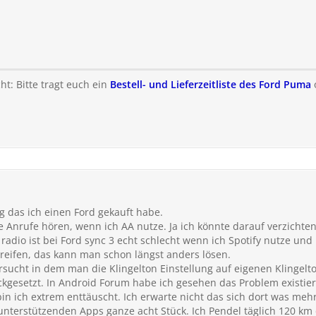
t: Bitte tragt euch ein
Bestell- und Lieferzeitliste des Ford Puma
g das ich einen Ford gekauft habe.
nrufe hören, wenn ich AA nutze. Ja ich könnte darauf verzichten 
adio ist bei Ford sync 3 echt schlecht wenn ich Spotify nutze und
eifen, das kann man schon längst anders lösen.
ersucht in dem man die Klingelton Einstellung auf eigenen Klingelto
kgesetzt. In Android Forum habe ich gesehen das Problem existier
bin ich extrem enttäuscht. Ich erwarte nicht das sich dort was meh
unterstützenden Apps ganze acht Stück. Ich Pendel täglich 120 km