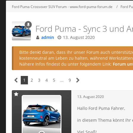
Ford Puma Crossover SUV Forum - www.ford-puma-forum.de
Ford P
Ford Puma - Sync 3 und A
admin
13. August 2020
Bitte denkt daran, dass ihr unser Forum auch unterstütz
kostenneutral am Leben zu halten, während Werkstätten 
Nähere Infos findest du unter folgendem Link:
Forum un
1
2
3
4
5
…
9
13. August 2020
Hallo Ford Puma Fahrer,
in diesem Thema könnt ihr
Viel Spaß!