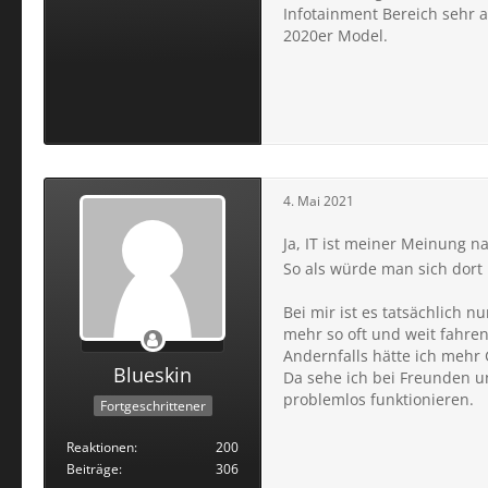
Infotainment Bereich sehr 
2020er Model.
4. Mai 2021
Ja, IT ist meiner Meinung na
So als würde man sich dort 
Bei mir ist es tatsächlich 
mehr so oft und weit fahre
Andernfalls hätte ich me
Blueskin
Da sehe ich bei Freunden un
problemlos funktionieren.
Fortgeschrittener
Reaktionen
200
Beiträge
306