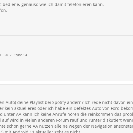
nc bediene, genauso wie ich damit telefonieren kann.
fon.
 - 2017 - Sync 3.4
 Auto) deine Playlist bei Spotify ändern? Ich rede nicht davon ei
ber kein aktuelleres oder ich habe ein Defektes Auto von Ford be
 unter AA kann ich keine Anrufe hören die reinkommen das probl
 auf wird in vielen anderen Forum rauf und runter diskutiert Wenn
hte schon gerne AA nutzen alleine wegen der Navigation ansonst
l 5 mit Android 11 aktueller geht es nicht.