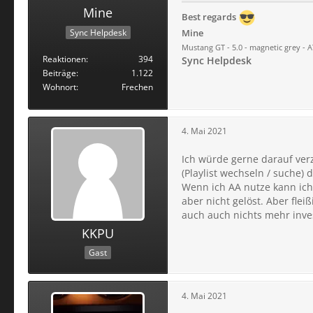
Mine
Best regards
Sync Helpdesk
Mine
Mustang GT - 5.0 - magnetic grey - AT
Reaktionen
394
Sync Helpdesk
Beiträge
1.122
Wohnort
Frechen
4. Mai 2021
Ich würde gerne darauf verz
(Playlist wechseln / suche) 
Wenn ich AA nutze kann ich
aber nicht gelöst. Aber flei
auch auch nichts mehr inve
KKPU
Gast
4. Mai 2021