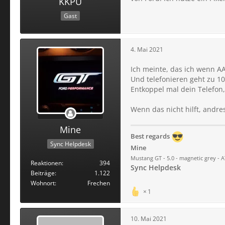
KKPU
Gast
4. Mai 2021
Ich meinte, das ich wenn AA 
Und telefonieren geht zu 1
Entkoppel mal dein Telefon,
Wenn das nicht hilft, andres
Mine
Best regards
Sync Helpdesk
Mine
Mustang GT - 5.0 - magnetic grey - AT
Reaktionen
394
Sync Helpdesk
Beiträge
1.122
Wohnort
Frechen
1
10. Mai 2021