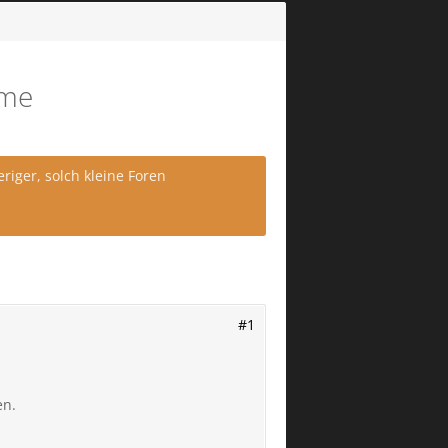
eme
iger, solch kleine Foren
#1
en.