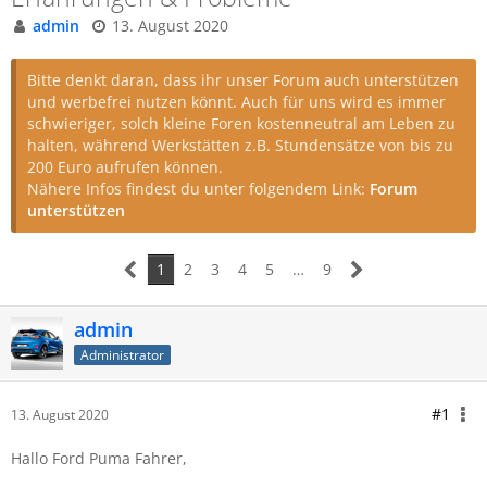
admin
13. August 2020
Bitte denkt daran, dass ihr unser Forum auch unterstützen
und werbefrei nutzen könnt. Auch für uns wird es immer
schwieriger, solch kleine Foren kostenneutral am Leben zu
halten, während Werkstätten z.B. Stundensätze von bis zu
200 Euro aufrufen können.
Nähere Infos findest du unter folgendem Link:
Forum
unterstützen
1
2
3
4
5
…
9
admin
Administrator
#1
13. August 2020
Hallo Ford Puma Fahrer,