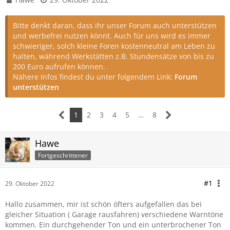
Bitte denkt daran, dass ihr unser Forum auch unterstützen
und werbefrei nutzen könnt. Auch für uns wird es immer
schwieriger, solch kleine Foren kostenneutral am Leben zu
halten, während Werkstätten z.B. Stundensätze von bis zu
200 Euro aufrufen können.
Nähere Infos findest du unter folgendem Link:
Forum
unterstützen
1
2
3
4
5
…
8
Hawe
Fortgeschrittener
#1
29. Oktober 2022
Hallo zusammen, mir ist schön öfters aufgefallen das bei
gleicher Situation ( Garage rausfahren) verschiedene Warntöne
kommen. Ein durchgehender Ton und ein unterbrochener Ton